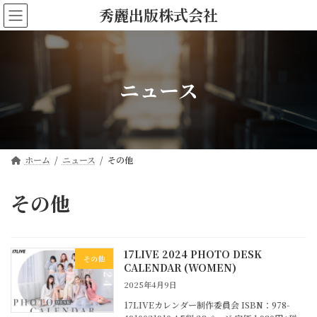
コ
ナ
秀麗出版株式会社
ン
ビ
テ
ゲ
ン
ー
ツ
シ
へ
ョ
ニュース
ス
ン
キ
に
ッ
移
プ
動
ホーム
ニュース
その他
その他
17LIVE 2024 PHOTO DESK
その他
CALENDAR (WOMEN)
2025年4月9日
17LIVEカレンダー制作委員会 ISBN：978-