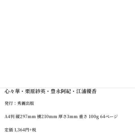
渡辺みり愛 ／ HKT48 市村愛里・今村麻莉愛・江口
心々華・栗原紗英・豊永阿紀・江浦優香
発行：秀麗出版
A4判 縦297mm 横210mm 厚さ3mm 重さ 100g 64ページ
定価 1,364円+税