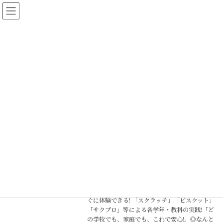
コ
ナ
秀麗出版株式会社
ン
ビ
テ
ゲ
ン
ー
ツ
シ
へ
ョ
ニュース
ス
ン
キ
に
ッ
移
プ
動
ホーム
ニュース
<2020年新学習指導要領対応>これで安
専門書籍
心！小学校プログラミング教育必修化に
向けた【学年別】実践集
2025年4月9日
内容紹介全国のプログラミング教育の実践集!す
ぐに体験できる! 「スクラッチ」「ビスケット」
「サクプロ」等による各学年・教科の実践!「ど
の学校でも、家庭でも、これで安心!」◎なんと