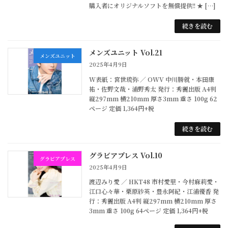
購入者にオリジナルソフトを無償提供!! ★ […]
続きを読む
メンズユニット Vol.21
メンズユニット
2025年4月9日
W表紙：宮世琉弥 ／ OWV 中川勝就・本田康
祐・佐野文哉・浦野秀太 発行：秀麗出版 A4判
縦297mm 横210mm 厚さ3mm 重さ 100g 62
ページ 定価 1,364円+税
続きを読む
グラビアプレス Vol.10
グラビアプレス
2025年4月9日
渡辺みり愛 ／ HKT48 市村愛里・今村麻莉愛・
江口心々華・栗原紗英・豊永阿紀・江浦優香 発
行：秀麗出版 A4判 縦297mm 横210mm 厚さ
3mm 重さ 100g 64ページ 定価 1,364円+税